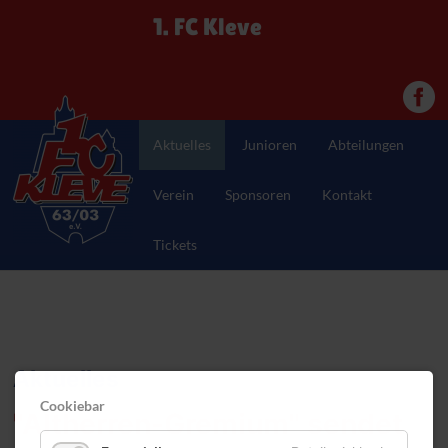
1. FC Kleve
Aktuelles
Junioren
Abteilungen
Verein
Sponsoren
Kontakt
Tickets
Aktuelles
Cookiebar
"Altherren-Gremium" sendet