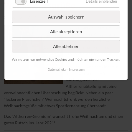
Essenziell
Details einblenden
Weihnachtsgrüße
Auswahl speichern
20.12.2020 22:22
Das "Altherren-Gremium" sendet
Alle akzeptieren
allen Altherren-Mitgliedern eine
tolle vorweihnachtliche
Alle ablehnen
Überaschung. Da es in diesem
Jahr nicht möglich ist den
Wir nutzen nur notwendige Cookies und möchten niemanden Tracken.
alljährlichen gemütlichen
Jahresausklang gemeinsam zu
Datenschutz
Impressum
feiern, wurden am Wochenende
alle Mitglieder der
Altherrenabteilung mit einer
vorweihnachtlichen Überraschung beglückt. Neben ein paar
"leckeren Fläschchen" Weihnachtstrunk wurden herzliche
Weihnachtsgrüße mit etwas Sportlernahrung übersandt.
Das "Altherren-Gremium" wünscht frohe Weihnachten und einen
guten Rutsch ins Jahr 2021!