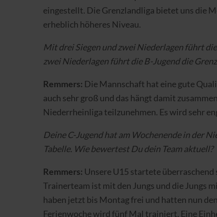
eingestellt. Die Grenzlandliga bietet uns die 
erheblich höheres Niveau.
Mit drei Siegen und zwei Niederlagen führt die
zwei Niederlagen führt die B-Jugend die Grenz
Remmers:
Die Mannschaft hat eine gute Qualifi
auch sehr groß und das hängt damit zusammen, 
Niederrheinliga teilzunehmen. Es wird sehr en
Deine C-Jugend hat am Wochenende in der Niede
Tabelle. Wie bewertest Du dein Team aktuell?
Remmers:
Unsere U15 startete überraschend st
Trainerteam ist mit den Jungs und die Jungs mi
haben jetzt bis Montag frei und hatten nun den
Ferienwoche wird fünf Mal trainiert. Eine Ein