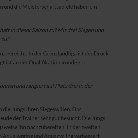
ten und die Meisterschaftsspiele haben ein
aft in dieser Saison zu? Mit drei Siegen und
 zu?
nz gereicht. In der Grenzlandliga ist der Druck
t ist an der Qualifikationsrunde zur
nen und rangiert auf Platz drei in der
 die Jungs ihren Siegeswillen. Das
reude der Trainer sehr gut besucht. Die Jungs
ngsweise ihn nachzubereiten. In der zweiten
eim Aquajogging und Aquacycling verbessert