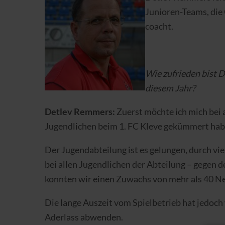
Junioren-Teams, die 
coacht.
Wie zufrieden bist D
diesem Jahr?
Detlev Remmers:
Zuerst möchte ich mich bei 
Jugendlichen beim 1. FC Kleve gekümmert hab
Der Jugendabteilung ist es gelungen, durch vi
bei allen Jugendlichen der Abteilung – gegen 
konnten wir einen Zuwachs von mehr als 40 
Die lange Auszeit vom Spielbetrieb hat jedoch
Aderlass abwenden.