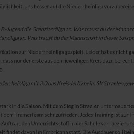
Möglichkeit, uns besser auf die Niederrheinliga vorzuberei
 B-Jugend die Grenzlandliga an. Was traust du der Mannsch
landliga an. Was traust du der Mannschaft in dieser Saison
kation zur Niederrheinliga gespielt. Leider hat es nicht ga
dass nur der erste aus dem jeweiligen Kreis dazu berechtig
g.
rrheinliga mit 3:0 das Kreisderby beim SV Straelen gewon
ark in die Saison. Mit dem Sieg in Straelen untermauerten
t dem Trainerteam sehr zufrieden. Jedes Training ist zur F
 Auftrag, den Unterrichtsstoff in der Schule vor- beziehu
heit findet davon im Embricana statt. Die Ausdauer soll b