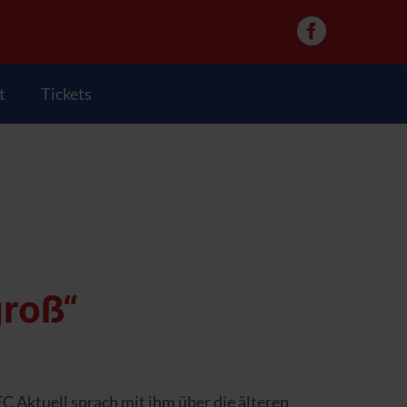
t
Tickets
groß“
FC Aktuell sprach mit ihm über die älteren