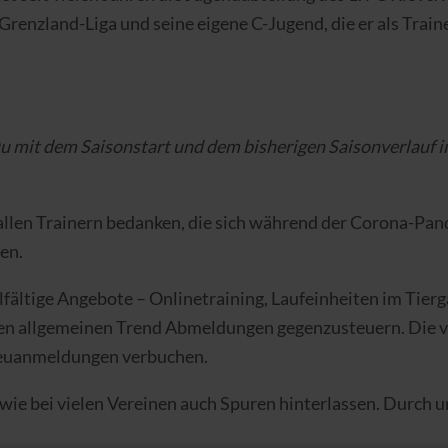
Grenzland-Liga und seine eigene C-Jugend, die er als Traine
u mit dem Saisonstart und dem bisherigen Saisonverlauf i
allen Trainern bedanken, die sich während der Corona-Pa
en.
elfältige Angebote – Onlinetraining, Laufeinheiten im Tie
den allgemeinen Trend Abmeldungen gegenzusteuern. Die vie
Neuanmeldungen verbuchen.
 wie bei vielen Vereinen auch Spuren hinterlassen. Durch