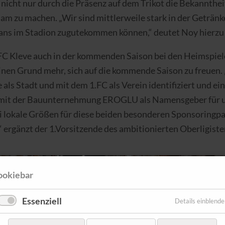
nicht nur durch die Präsenz auf dem Trikot die Bekannthei
m zu machen. „Wir sind mittlerweile stark in der Getränk
 Fans im Stadion zugutekommen können,“ deutet Noy hierzu
 1.FC Kleve auch in der kommenden Saison bei den Heimsp
en Grund mehr, sich auf die kommende Saison zu freuen.
als Stadt und mit dem 1.FC als Verein identifiziert und ein
ir mit der Bauunternehmung EROGLU als Namensgeber für
i lokale Größen für diese beiden besonderen Sponsoringp
“ ergänzt der 1.Vorsitzende des ambitionierten Oberligiste
ookiebar
Essenziell
Details einblend