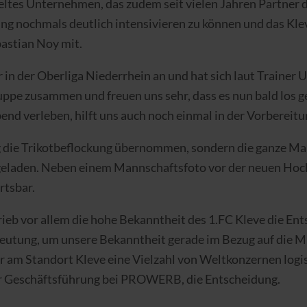
tes Unternehmen, das zudem seit vielen Jahren Partner de
ing nochmals deutlich intensivieren zu können und das Kl
bastian Noy mit.
er in der Oberliga Niederrhein an und hat sich laut Train
uppe zusammen und freuen uns sehr, dass es nun bald los g
d verleben, hilft uns auch noch einmal in der Vorbereitu
 die Trikotbeflockung übernommen, sondern die ganze Man
ngeladen. Neben einem Mannschaftsfoto vor der neuen Hoch
rtsbar.
eb vor allem die hohe Bekanntheit des 1.FC Kleve die Entsc
deutung, um unsere Bekanntheit gerade im Bezug auf die M
ir am Standort Kleve eine Vielzahl von Weltkonzernen logi
er Geschäftsführung bei PROWERB, die Entscheidung.