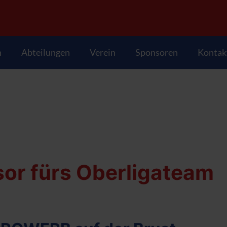
n
Abteilungen
Verein
Sponsoren
Kontak
sor fürs Oberligateam