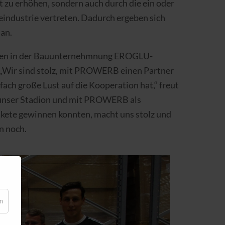
t zu erhöhen, sondern auch durch die ein oder
eindustrie vertreten. Dadurch ergeben sich
 an.
ielen in der Bauunternehmnung EROGLU-
 „Wir sind stolz, mit PROWERB einen Partner
fach große Lust auf die Kooperation hat,“ freut
 unser Stadion und mit PROWERB als
akete gewinnen konnten, macht uns stolz und
n noch.
en