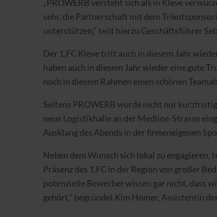
„PROWERB versteht sich als in Kleve verwurzel
sehr, die Partnerschaft mit dem Trikotsponsor
unterstützen,“ teilt hierzu Geschäftsführer Se
Der 1.FC Kleve tritt auch in diesem Jahr wied
haben auch in diesem Jahr wieder eine gute Tr
noch in diesem Rahmen einen schönen Teamaben
Seitens PROWERB wurde nicht nur kurzfristig
neue Logistikhalle an der Medline-Strasse ei
Ausklang des Abends in der firmeneigenen Spo
Neben dem Wunsch sich lokal zu engagieren, tri
Präsenz des 1.FC in der Region von großer Be
potenzielle Bewerber wissen gar nicht, dass w
gehört,“ begründet Kim Homer, Assistentin d