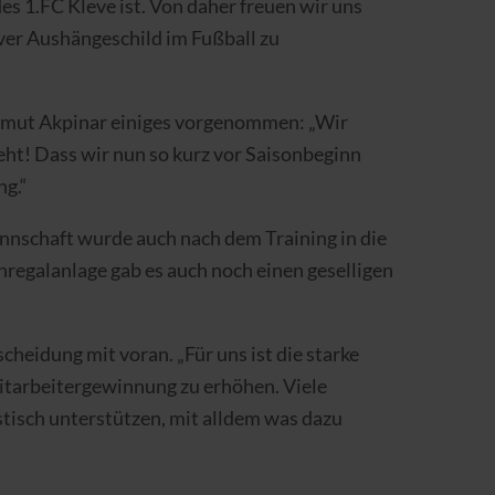
s 1.FC Kleve ist. Von daher freuen wir uns
ever Aushängeschild im Fußball zu
er Umut Akpinar einiges vorgenommen: „Wir
eht! Dass wir nun so kurz vor Saisonbeginn
ng.“
nschaft wurde auch nach dem Training in die
regalanlage gab es auch noch einen geselligen
heidung mit voran. „Für uns ist die starke
itarbeitergewinnung zu erhöhen. Viele
stisch unterstützen, mit alldem was dazu