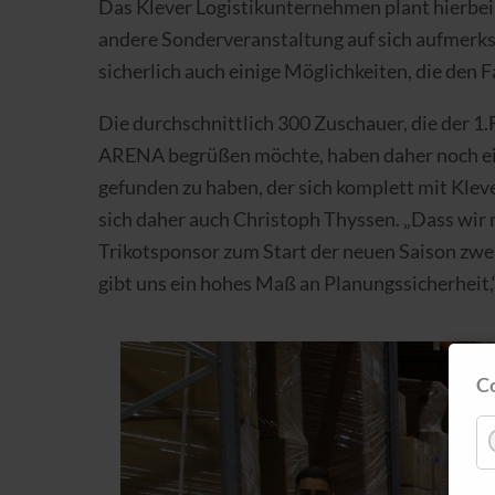
Das Klever Logistikunternehmen plant hierbei 
andere Sonderveranstaltung auf sich aufmerksa
sicherlich auch einige Möglichkeiten, die den
Die durchschnittlich 300 Zuschauer, die der
ARENA begrüßen möchte, haben daher noch ein
gefunden zu haben, der sich komplett mit Kleve 
sich daher auch Christoph Thyssen. „Dass w
Trikotsponsor zum Start der neuen Saison zwe
gibt uns ein hohes Maß an Planungssicherheit,
C