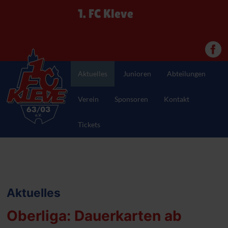
1. FC Kleve
Aktuelles
Junioren
Abteilungen
Verein
Sponsoren
Kontakt
Tickets
Aktuelles
Oberliga: Dauerkarten ab