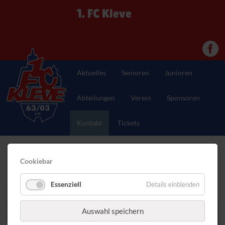
1. FC Kleve
Aktuelles
Senioren
Junioren
Abteilungen
Verein
Sponsoren
Kontakt
Tickets
Cookiebar
Essenziell
Details einblenden
Zum Newsletter anmelden
Auswahl speichern