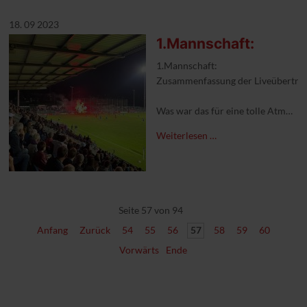
18. 09 2023
1.Mannschaft:
1.Mannschaft:
Zusammenfassung der Liveübertra
Was war das für eine tolle Atmosp
Wer sich die besten Szenen des Spie
Weiterlesen …
Hier geht es zu der Zusammenfass
https://sporttotal.tv/highlights/
#1FCKleve #oberliganiederrhein #
Seite 57 von 94
Anfang
Zurück
54
55
56
57
58
59
60
Vorwärts
Ende