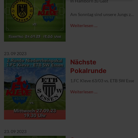
In Hamborn zu Gast
Am Sonntag sind unsere Jungs zu G
Das Team um Kapitän Fabio Forster 
Weiterlesen …
#1FCKleve #aufgehtskleve #auswär
#nummereinsderstadt #schwanens
#oberliganiederrhein
23. 09 2023
Nächste
Pokalrunde
1.FC Kleve 63/03 vs. ETB SW Essen
Weiterlesen …
23. 09 2023