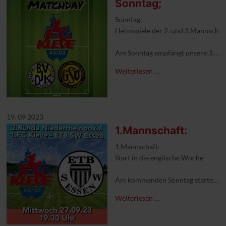
Sonntag;
Sonntag;
Heimspiele der 2. und 3.Mannschaf
Am Sonntag empfängt unsere 3.Mann
Beide Spiele finden auf dem unteren
Weiterlesen …
#1FCKleve #aufgehtskleve #heimsp
19. 09 2023
1.Mannschaft:
1.Mannschaft:
Start in die englische Woche
Am kommenden Sonntag startet das 
Zum Start geht es am Sonntag zu de
Weiterlesen …
#aufgehtskleve #englischewoche #