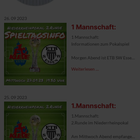
26. 09 2023
1 Mannschaft:
1 Mannschaft:
Informationen zum Pokalspiel
Morgen Abend ist ETB SW Essen zu
Mit den Gast aus Essen wurden folge
Weiterlesen …
Vollzahler 10€
Ermäßigt. 5€
Ermäßigt sind Schüler,Studenten,R
Dauerkarten gelten für das Pokalspi
25. 09 2023
1.Mannschaft:
#1FCKleve #niederrheinpokal #hei
1.Mannschaft:
2.Runde im Niederrheinpokal
Am Mittwoch Abend empfangen unse