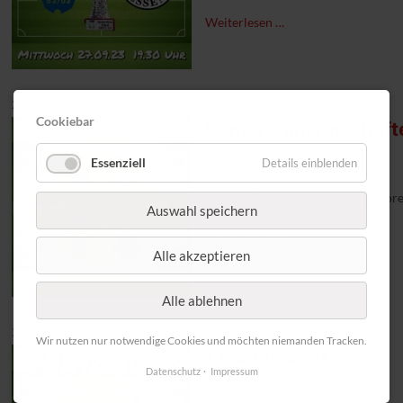
Wir freuen uns auf einen tollen Po
Weiterlesen …
#1FCKleve #niederrheinpokal #etb
24. 09 2023
Cookiebar
Seniorenmannschaft
Seniorenmannschaften:
Essenziell
Details einblenden
Hier die Ergebnisse unserer Senior
Auswahl speichern
Weiterlesen …
Alle akzeptieren
Alle ablehnen
23. 09 2023
Wir nutzen nur notwendige Cookies und möchten niemanden Tracken.
1.Mannschaft:
Datenschutz
Impressum
1.Mannschaft: