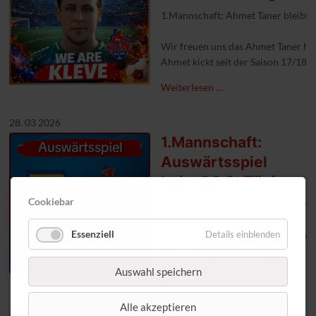
1.Mannschaft: Ahmet Taner bleibt 
Wir freuen uns das Ahmet Taner heu
Ahmet kickt seit der Saison 17/18 
Weiterlesen …
28. 03 2026
1.Mannschaft:
Auswärtsspiel
beim SC St.Tönis
Cookiebar
1.Mannschaft: Auswärtsspiel beim S
Essenziell
Details einblenden
Für das Team von Coach Umut Akpin
Nach dem starken Heimspiel am let
Anstoß in Tönisvorst ist um 15.30 U
Auswahl speichern
Weiterlesen …
#1FCKleve #aufgehtskleve #Absti
Alle akzeptieren
27. 03 2026