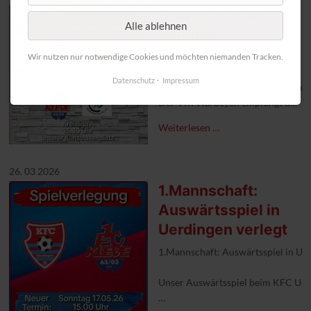
Heimspiele am
Alle ablehnen
Sonntag
Heimspiele am Sonntag
Wir nutzen nur notwendige Cookies und möchten niemanden Tracken.
Datenschutz
Impressum
Am Sonntag finden am Bresserberg z
Unsere zweite Mannschaft hat um 1
Weiterlesen …
Der Zugang zu beiden Spielen erfo
Leo's Sportlertreff hat bereits ab 
26. 03 2026
#vfrwarbeyen #1fckleve #aufgeh
1.Mannschaft:
Auswärtsspiel in
Uerdingen verlegt
1.Mannschaft: Auswärtsspiel in Uer
Unser Auswärtsspiel beim KFC Uerd