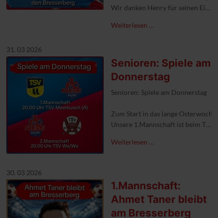
Wir danken Henry für seinen Einsat
Weiterlesen …
#1fckleve #nummereinsimkreis #au
31. 03 2026
Senioren: Spiele am
Donnerstag
Senioren: Spiele am Donnerstag
Zum Start in das lange Osterwoche
Unsere 1.Mannschaft ist beim TSV 
Ebenfalls um 20.00 Uhr bestreitet
Weiterlesen …
#1fckleve #Heimspiele #aufgehtskl
30. 03 2026
1.Mannschaft:
Ahmet Taner bleibt
am Bresserberg