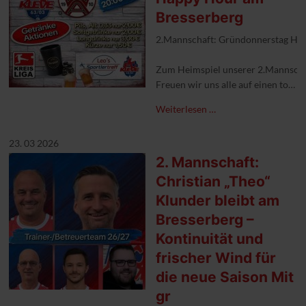
Bresserberg
2.Mannschaft: Gründonnerstag Ha
Zum Heimspiel unserer 2.Mannschaft
Freuen wir uns alle auf einen toll
Weiterlesen …
#1FCKleve #leossportlertreff #Kre
23. 03 2026
2. Mannschaft:
Christian „Theo“
Klunder bleibt am
Bresserberg –
Kontinuität und
frischer Wind für
die neue Saison Mit
gr