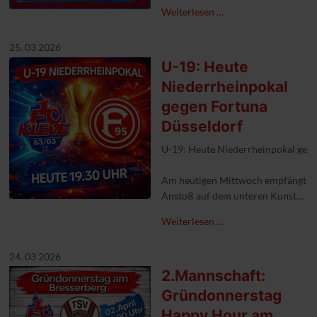
#1FCKleve #aufgehtskleve #nummer
Weiterlesen …
25. 03 2026
U-19: Heute
Niederrheinpokal
gegen Fortuna
Düsseldorf
U-19: Heute Niederrheinpokal geg
Am heutigen Mittwoch empfängt un
Anstoß auf dem unteren Kunstrasen
Leo's Sportlertreff hat bereits ab 1
Weiterlesen …
Auf geht's Kleve.
24. 03 2026
#1FCKleve #1fcklevejugend🔵🔴 #N
2.Mannschaft:
Gründonnerstag
Happy Hour am