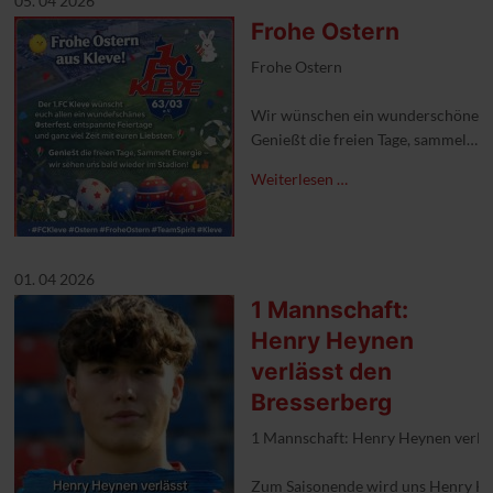
05. 04 2026
Frohe Ostern
Frohe Ostern
Wir wünschen ein wunderschönes Ost
Genießt die freien Tage, sammelt E
Weiterlesen …
#1FCKleve #froheostern #aufgeht
01. 04 2026
1 Mannschaft:
Henry Heynen
verlässt den
Bresserberg
1 Mannschaft: Henry Heynen verlä
Zum Saisonende wird uns Henry Hey