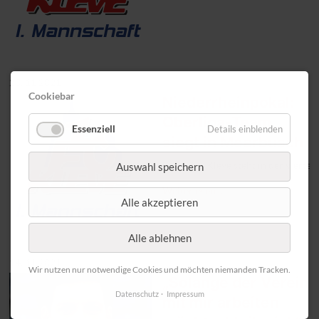
20. 11 2021
Cookiebar
Niederrheinpokal:
Oberliga-Team
Essenziell
Details einblenden
siegt in Meerbusch
Der 1. FC Kleve steht in der vierte
Auswahl speichern
Weiterlesen …
Alle akzeptieren
Alle ablehnen
14. 11 2021
Wir nutzen nur notwendige Cookies und möchten niemanden Tracken.
„Solange der Verein
Datenschutz
Impressum
mit mir arbeiten