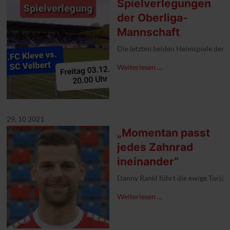
Spielverlegungen
der Oberliga-
Mannschaft
Die letzten beiden Heimspiele der 
Weiterlesen …
29. 10 2021
„Momentan passt
jedes Zahnrad
ineinander“
Danny Rankl führt die ewige Torjäg
Weiterlesen …