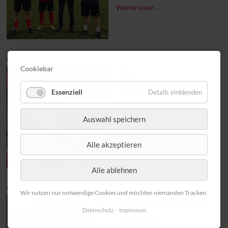
Weiterlesen …
04. 09 2021
Cookiebar
"Die
mannschaftliche
Essenziell
Details einblenden
Geschlossenheit
hat mir imponiert"
Auswahl speichern
Oberliga-Kapitän Fabio Forster im 
Alle akzeptieren
Weiterlesen …
Alle ablehnen
02. 09 2021
Wir nutzen nur notwendige Cookies und möchten niemanden Tracken.
Ticketverkauf für
Datenschutz
Impressum
Sonntag,