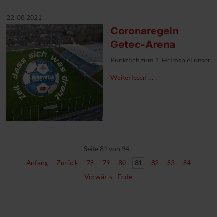
22. 08 2021
Coronaregeln
Getec-Arena
Pünktlich zum 1. Heimspiel unsere
Weiterlesen …
Seite 81 von 94
Anfang
Zurück
78
79
80
81
82
83
84
Vorwärts
Ende